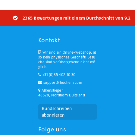
2365 Bewertungen mit einem Durchschnitt von 9,2
Kontakt
Wir sind ein Online-Webshop, al
so kein physisches Geschäft! Besu
che sind vorübergehend nicht mö
glich.
+31 (0)85 402 10 30
support@huchem.com
Alkenstiege 1
48529, Nordhorn Duitsland
Rundschreiben
abonnieren
Folge uns