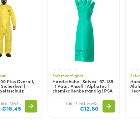
Geschirrreiniger
lektoren reinigen
VIEW ALL WARTUNGSMITTEL
Geschirrspülmittel
VIEW ALL FILIALEN
VIEW ALL AUFVERKAUF
VIEW ALL GLYKOL
VIEW ALL REINIGUNGSMITTEL
gbar
Sofort verfügbar
Sofor
00 Plus Overall,
Handschuhe | Solvex | 37-185
Hand
 Sicherheit |
| 1 Paar. Ansell | AlphaTec |
Alph
beitsschutz
chemikalienbeständig | PSA
Heav
 Inkl. MwSt.
€15,23 Inkl. MwSt.
€18,45
€12,80