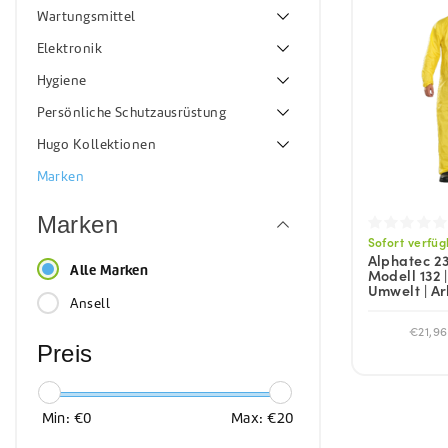
Sonnenkol
Wartungsmittel
Elektronik
Hygiene
Persönliche Schutzausrüstung
Hugo Kollektionen
Marken
Marken
Sofort verfü
Alphatec 23
Alle Marken
Modell 132 |
Umwelt | Ar
Ansell
€21,96
Preis
Min: €
0
Max: €
20