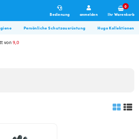
0
Bedienung
anmelden
Ihr Warenkorb
giene
Persönliche Schutzausrüstung
Hugo Kollektionen
tt von
9,0
Winterartikel
Allzweckreiniger
Hugo BBQ Kollektion
Allzweckreiniger
Bau & Renovierung
Glasreiniger
Desinfektionsmittel