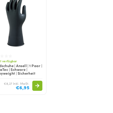
Waschen
Waschmittel
Vorwaschmittel
t verfügbar
schuhe | Ansell | 1 Paar |
aTec | Schwarz |
yweight | Sicherheit
€8,27 Inkl. MwSt.
€6,95