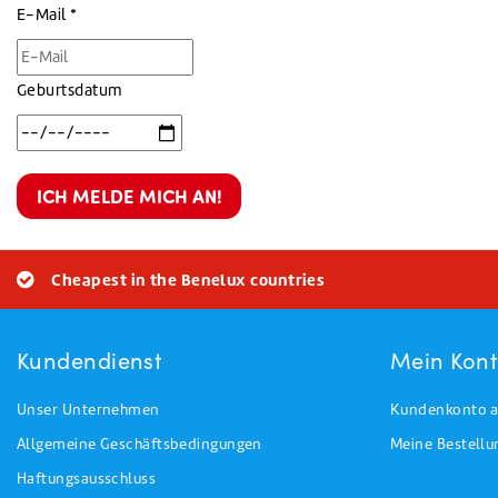
Sonnenkol
E-Mail
*
Geburtsdatum
ICH MELDE MICH AN!
Cheapest in the Benelux countries
Kundendienst
Mein Kon
Unser Unternehmen
Kundenkonto a
Allgemeine Geschäftsbedingungen
Meine Bestell
Haftungsausschluss