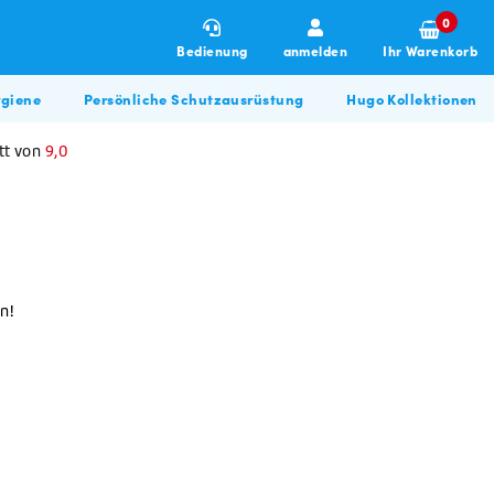
0
Bedienung
anmelden
Ihr Warenkorb
giene
Persönliche Schutzausrüstung
Hugo Kollektionen
tt von
9,0
n!
Winterartikel
Allzweckreiniger
Hugo BBQ Kollektion
Allzweckreiniger
Bau & Renovierung
Glasreiniger
Desinfektionsmittel