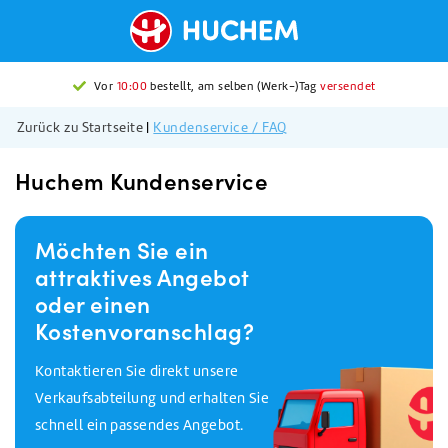
Vor
10:00
bestellt, am selben (Werk-)Tag
versendet
Zurück zu Startseite
|
Kundenservice / FAQ
Huchem Kundenservice
Möchten Sie ein
attraktives Angebot
oder einen
Kostenvoranschlag?
Kontaktieren Sie direkt unsere
Verkaufsabteilung und erhalten Sie
schnell ein passendes Angebot.