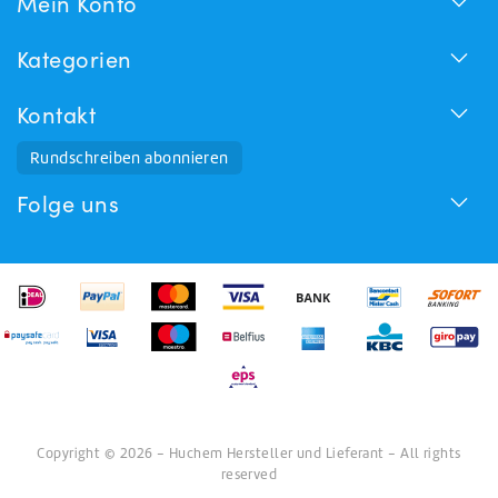
Mein Konto
Kategorien
Kontakt
Rundschreiben abonnieren
Folge uns
Copyright © 2026 - Huchem Hersteller und Lieferant - All rights
reserved