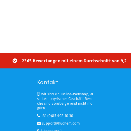
2365 Bewertungen mit einem Durchschnitt von 9,2
Kontakt
Wir sind ein Online-Webshop, al
so kein physisches Geschäft! Besu
che sind vorübergehend nicht mö
glich.
+31 (0)85 402 10 30
support@huchem.com