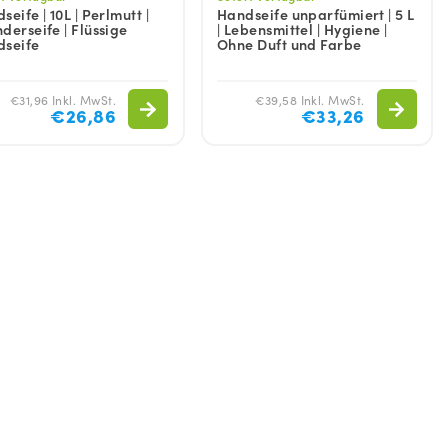
seife | 10L | Perlmutt |
Handseife unparfümiert | 5 L
derseife | Flüssige
| Lebensmittel | Hygiene |
dseife
Ohne Duft und Farbe
€31,96 Inkl. MwSt.
€39,58 Inkl. MwSt.
€26,86
€33,26