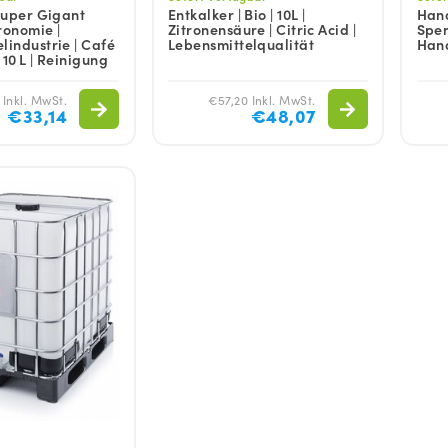
 Super Gigant
Entkalker | Bio | 10L |
Hand
ronomie |
Zitronensäure | Citric Acid |
Spen
lindustrie | Café
Lebensmittelqualität
Han
| 10 L | Reinigung
 Inkl. MwSt.
€57,20 Inkl. MwSt.
€33,14
€48,07