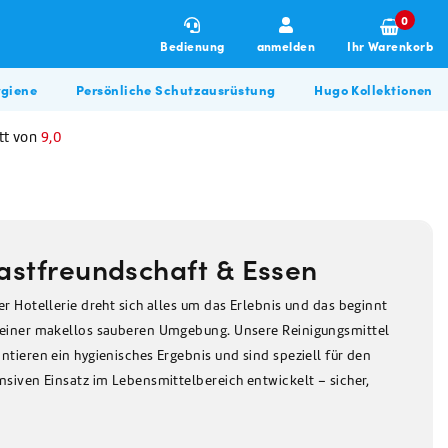
0
Bedienung
anmelden
Ihr Warenkorb
giene
Persönliche Schutzausrüstung
Hugo Kollektionen
tt von
9,0
astfreundschaft & Essen
er Hotellerie dreht sich alles um das Erlebnis und das beginnt
 einer makellos sauberen Umgebung. Unsere Reinigungsmittel
Winterartikel
Allzweckreiniger
Hugo BBQ Kollektion
ntieren ein hygienisches Ergebnis und sind speziell für den
Allzweckreiniger
nsiven Einsatz im Lebensmittelbereich entwickelt – sicher,
Bau & Renovierung
Glasreiniger
Desinfektionsmittel