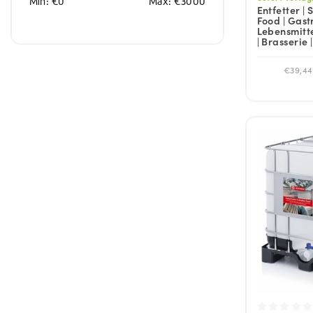
Min: €
0
Max: €
3000
Entfetter |
Food | Gast
Lebensmitte
| Brasserie 
€39,44