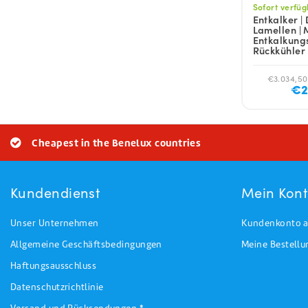
Sofort verfü
Entkalker | 
Lamellen | 
Entkalkungs
Rückkühler
€3.034,50
€2
Cheapest in the Benelux countries
Kundendienst
Mein Kon
Unser Unternehmen
Kundenkonto a
Allgemeine Geschäftsbedingungen
Meine Bestell
Haftungsausschluss
Datenschutzrichtlinie