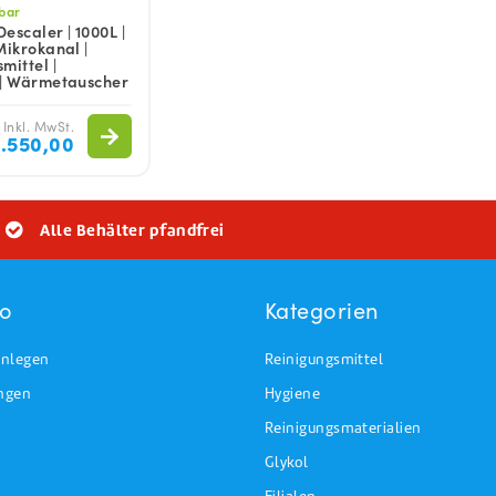
gbar
Descaler | 1000L |
Mikrokanal |
mittel |
 | Wärmetauscher
 Inkl. MwSt.
.550,00
Alle Behälter pfandfrei
to
Kategorien
nlegen
Reinigungsmittel
ungen
Hygiene
Reinigungsmaterialien
Glykol