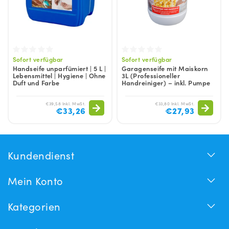
Sofort verfügbar
Sofort verfügbar
Handseife unparfümiert | 5 L |
Garagenseife mit Maiskorn
Lebensmittel | Hygiene | Ohne
3L (Professioneller
Duft und Farbe
Handreiniger) – inkl. Pumpe
€39,58 Inkl. MwSt.
€33,80 Inkl. MwSt.
€33,26
€27,93
Kundendienst
Mein Konto
Kategorien