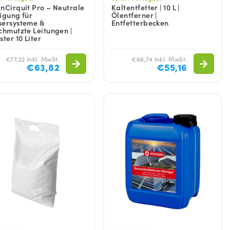
nCirquit Pro – Neutrale
Kaltentfetter | 10 L |
igung für
Ölentferner |
ersysteme &
Entfetterbecken
chmutzte Leitungen |
ster 10 Liter
€77,22 Inkl. MwSt.
€66,74 Inkl. MwSt.
€63,82
€55,16