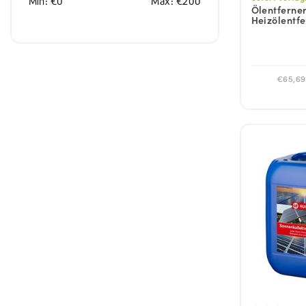
Min: €
0
Max: €
200
Ölentferner |
Heizölentfe
€65,69 