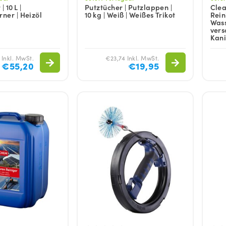
 10 L |
Putztücher | Putzlappen |
Clea
rner | Heizöl
10 kg | Weiß | Weißes Trikot
Rein
Wass
vers
Kani
Inkl. MwSt.
€23,74 Inkl. MwSt.
€55,20
€19,95