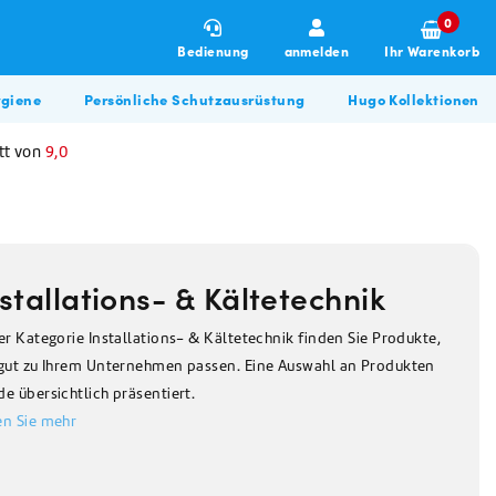
0
Bedienung
anmelden
Ihr Warenkorb
giene
Persönliche Schutzausrüstung
Hugo Kollektionen
tt von
9,0
stallations- & Kältetechnik
er Kategorie Installations- & Kältetechnik finden Sie Produkte,
 gut zu Ihrem Unternehmen passen. Eine Auswahl an Produkten
Winterartikel
Allzweckreiniger
Hugo BBQ Kollektion
e übersichtlich präsentiert.
Allzweckreiniger
en Sie mehr
Bau & Renovierung
Glasreiniger
Desinfektionsmittel