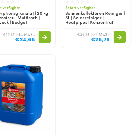
t verfügbar
Sofort verfügbar
rptionsgranulat | 20 kg |
Sonnenkollektoren Reiniger |
nstreu | Multisorb |
5L | Solarreiniger |
weck | Budget
Heatpipes | Konzentrat
€29,37 Inkl. MwSt.
€34,25 Inkl. MwSt.
€24,68
€28,78