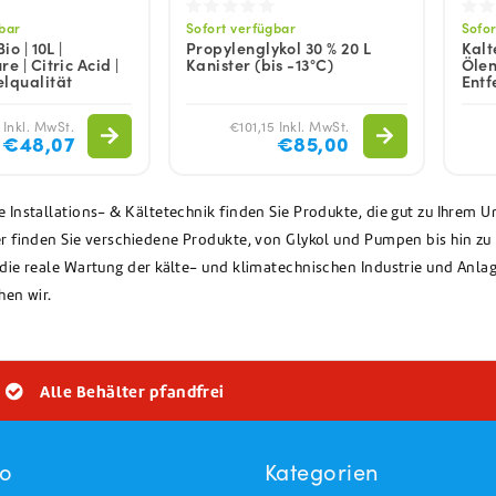
gbar
Sofort verfügbar
Sofor
io | 10L |
Propylenglykol 30 % 20 L
Kalte
e | Citric Acid |
Kanister (bis -13°C)
Ölen
lqualität
Entf
 Inkl. MwSt.
€101,15 Inkl. MwSt.
€48,07
€85,00
ie Installations- & Kältetechnik finden Sie Produkte, die gut zu Ihre
ier finden Sie verschiedene Produkte, von Glykol und Pumpen bis hin z
r die reale Wartung der kälte- und klimatechnischen Industrie und Anl
hen wir.
Alle Behälter pfandfrei
to
Kategorien