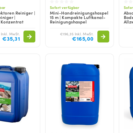
gbar
Sofort verfügbar
Sofor
ktoren Reiniger |
Mini-Handreinigungshaspel
Abso
einiger |
15 m | Kompakte Luftkanal-
Bode
 Konzentrat
Reinigungshaspel
Allz
 Inkl. MwSt.
€196,35 Inkl. MwSt.
€35,31
€165,00