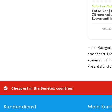
Sofort verfü
Entkalker | B
Zitronensäur
Lebensmitte
€57,20
In der Kategor
präsentiert. H
eignen sich fü
Preis, dafür ste
Cheapest in the Benelux countries
Kundendienst
Mein Kon