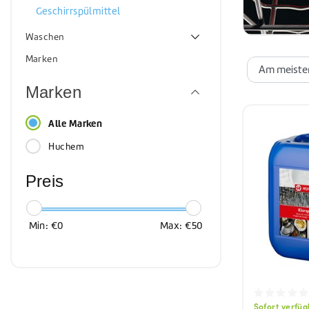
Sonnenkol
Geschirrspülmittel
Waschen
Marken
Marken
Alle Marken
Huchem
Preis
Min: €
0
Max: €
50
Sofort verfü