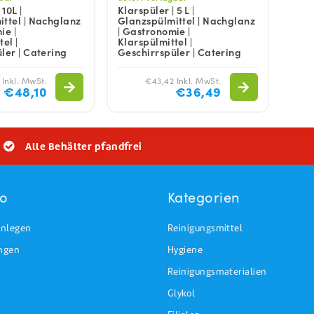
 10L |
Klarspüler | 5 L |
ttel | Nachglanz
Glanzspülmittel | Nachglanz
ie |
| Gastronomie |
el |
Klarspülmittel |
ler | Catering
Geschirrspüler | Catering
 Inkl. MwSt.
€43,42 Inkl. MwSt.
€48,10
€36,49
Alle Behälter pfandfrei
to
Kategorien
nlegen
Reinigungsmittel
ungen
Hygiene
Reinigungsmaterialien
Glykol