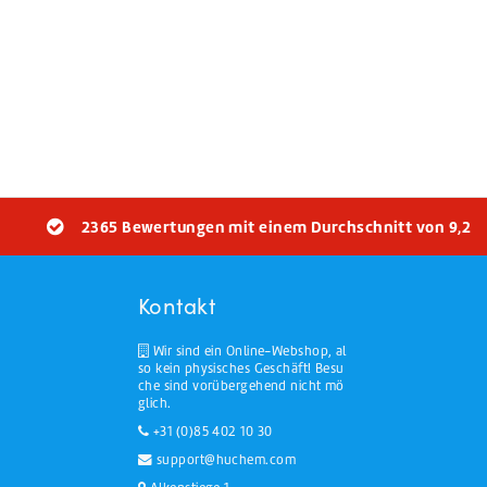
2365 Bewertungen mit einem Durchschnitt von 9,2
Kontakt
Wir sind ein Online-Webshop, al
so kein physisches Geschäft! Besu
che sind vorübergehend nicht mö
glich.
+31 (0)85 402 10 30
support@huchem.com