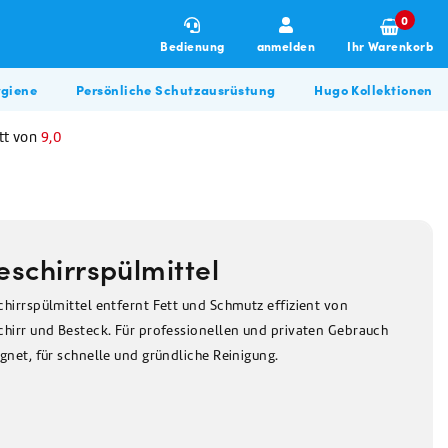
0
Bedienung
anmelden
Ihr Warenkorb
giene
Persönliche Schutzausrüstung
Hugo Kollektionen
tt von
9,0
eschirrspülmittel
hirrspülmittel entfernt Fett und Schmutz effizient von
chirr und Besteck. Für professionellen und privaten Gebrauch
Winterartikel
Allzweckreiniger
Hugo BBQ Kollektion
gnet, für schnelle und gründliche Reinigung.
Allzweckreiniger
Bau & Renovierung
Glasreiniger
Desinfektionsmittel