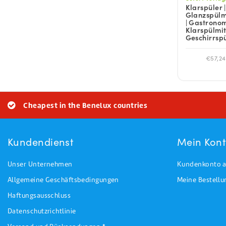
Klarspüler |
Glanzspülmi
| Gastronom
Klarspülmitt
Geschirrspü
€57,24
Cheapest in the Benelux countries
Kundendienst
Mein Kon
Unser Unternehmen
Kundenkonto a
Allgemeine Geschäftsbedingungen
Meine Bestell
Haftungsausschluss
Datenschutzrichtlinie