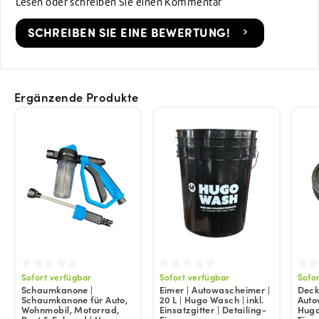
Lesen oder schreiben Sie einen Kommentar
SCHREIBEN SIE EINE BEWERTUNG!
Ergänzende Produkte
Sofort verfügbar
Sofort verfügbar
Sofo
Schaumkanone |
Eimer | Autowascheimer |
Deck
Schaumkanone für Auto,
20 L | Hugo Wasch | inkl.
Auto
Wohnmobil, Motorrad,
Einsatzgitter | Detailing-
Hugo