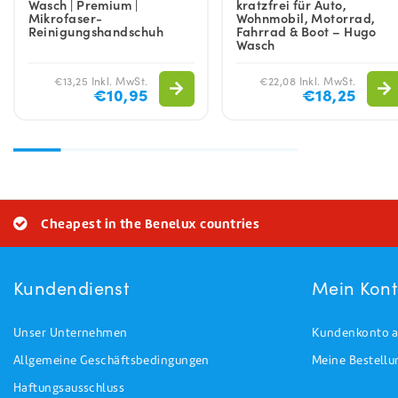
Wasch | Premium |
kratzfrei für Auto,
Mikrofaser-
Wohnmobil, Motorrad,
Reinigungshandschuh
Fahrrad & Boot – Hugo
Wasch
€13,25 Inkl. MwSt.
€22,08 Inkl. MwSt.
€10,95
€18,25
Cheapest in the Benelux countries
Kundendienst
Mein Kon
Unser Unternehmen
Kundenkonto a
Allgemeine Geschäftsbedingungen
Meine Bestell
Haftungsausschluss