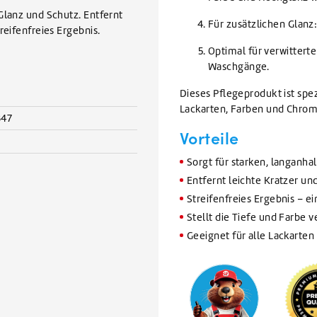
Glanz und Schutz. Entfernt
Für zusätzlichen Glanz
reifenfreies Ergebnis.
Optimal für verwitterte
Waschgänge.
Dieses Pflegeprodukt ist spezi
Lackarten, Farben und Chrom
347
Vorteile
Sorgt für starken, langanh
Entfernt leichte Kratzer un
Streifenfreies Ergebnis – e
Stellt die Tiefe und Farbe v
Geeignet für alle Lackarte