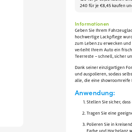
Geschirrreiniger
lektoren reinigen
VIEW ALL WARTUNGSMITTEL
240 für je €8,45 kaufen u
Geschirrspülmittel
VIEW ALL FILIALEN
VIEW ALL AUFVERKAUF
VIEW ALL GLYKOL
Informationen
VIEW ALL REINIGUNGSMITTEL
Geben Sie Ihrem Fahrzeuglac
hochwertige Lackpflege wurde
zum Leben zu erwecken und g
verleiht Ihrem Auto ein fris
Teerreste – schnell, sicher un
Dank seiner einzigartigen Fo
und auspolieren, sodass selbs
alle, die eine showroomreife
Anwendung:
Stellen Sie sicher, dass
Tragen Sie eine geeign
Polieren Sie in kreise
Farbe und Hochglanz wi