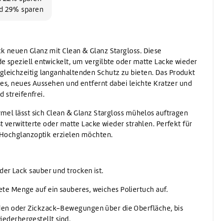
Waschen
nd 29% sparen
Waschmittel
Vorwaschmittel
k neuen Glanz mit Clean & Glanz Stargloss. Diese
 speziell entwickelt, um vergilbte oder matte Lacke wieder
leichzeitig langanhaltenden Schutz zu bieten. Das Produkt
ches, neues Aussehen und entfernt dabei leichte Kratzer und
d streifenfrei.
rmel lässt sich Clean & Glanz Stargloss mühelos auftragen
t verwitterte oder matte Lacke wieder strahlen. Perfekt für
 Hochglanzoptik erzielen möchten.
 der Lack sauber und trocken ist.
ete Menge auf ein sauberes, weiches Poliertuch auf.
nden oder Zickzack-Bewegungen über die Oberfläche, bis
ederhergestellt sind.