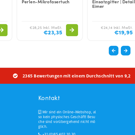
Perlen-Mikrofasertuch
Einsatzgitter | Detai
Eimer
€28,25 Inkl. MwSt.
€24,14 Inkl. MwSt.
€23,35
€19,95
2365 Bewertungen mit einem Durchschnitt von 9,2
Kontakt
Wir sind ein Online-Webshop, al
so kein physisches Geschäft! Besu
che sind vorübergehend nicht mö
glich.
+31 (0)85 402 10 30