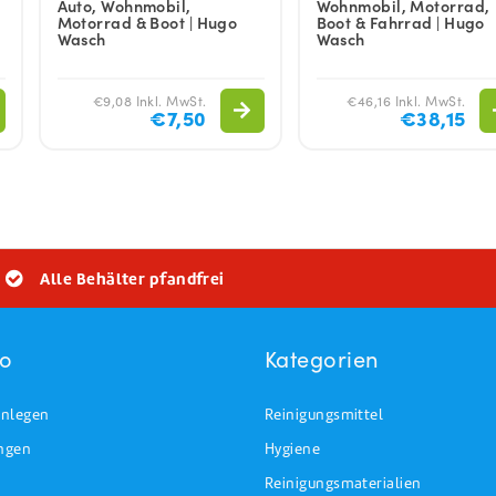
Auto, Wohnmobil,
Wohnmobil, Motorrad,
Motorrad & Boot | Hugo
Boot & Fahrrad | Hugo
Wasch
Wasch
€9,08 Inkl. MwSt.
€46,16 Inkl. MwSt.
€7,50
€38,15
Alle Behälter pfandfrei
to
Kategorien
nlegen
Reinigungsmittel
ungen
Hygiene
Reinigungsmaterialien