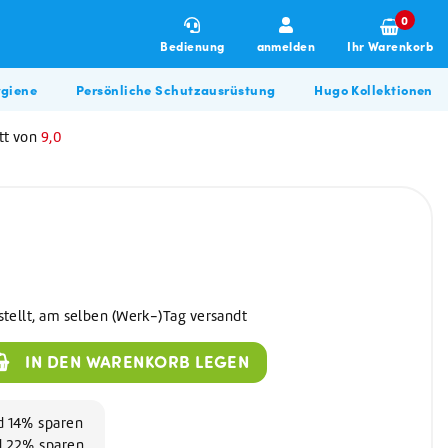
0
Bedienung
anmelden
Ihr Warenkorb
giene
Persönliche Schutzausrüstung
Hugo Kollektionen
tt von
9,0
stellt, am selben (Werk-)Tag versandt
Winterartikel
Allzweckreiniger
Hugo BBQ Kollektion
IN DEN WARENKORB LEGEN
Allzweckreiniger
Bau & Renovierung
Glasreiniger
Desinfektionsmittel
nd 14% sparen
nd 22% sparen