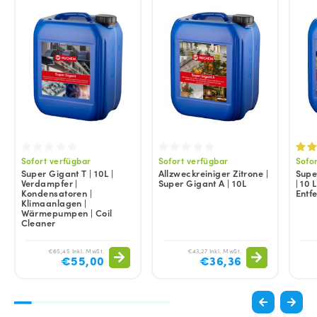
Sofort verfügbar
Sofort verfügbar
Sofo
Super Gigant T | 10L |
Allzweckreiniger Zitrone |
Supe
Verdampfer |
Super Gigant A | 10L
| 10 
Kondensatoren |
Entfe
Klimaanlagen |
Wärmepumpen | Coil
Cleaner
€65,45 Inkl. MwSt.
€43,27 Inkl. MwSt.
€55,00
€36,36