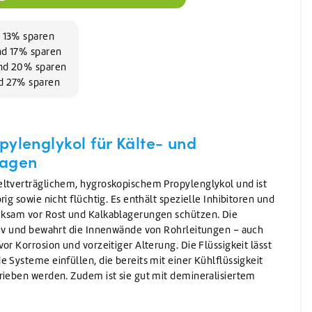
Waschen
Waschmittel
Vorwaschmittel
d 13% sparen
und 17% sparen
und 20% sparen
nd 27% sparen
pylenglykol für Kälte- und
lagen
eltverträglichem, hygroskopischem Propylenglykol und ist
ig sowie nicht flüchtig. Es enthält spezielle Inhibitoren und
rksam vor Rost und Kalkablagerungen schützen. Die
siv und bewahrt die Innenwände von Rohrleitungen – auch
or Korrosion und vorzeitiger Alterung. Die Flüssigkeit lässt
 Systeme einfüllen, die bereits mit einer Kühlflüssigkeit
rieben werden. Zudem ist sie gut mit demineralisiertem