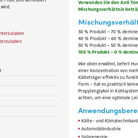
Verwenden Sie den Axti Te
wird.
Mischungsverhältnis beträg
Mischungsverhält
30 % Produkt – 70 % deminera
unterzuladen
40 % Produkt – 60 % deminera
nterzuladen
50 % Produkt – 50 % deminera
100 % Produkt - 0 % demine
Wie oben erwähnt, liefert Hu
R
einer Konzentration von mehr 
Kälteträger effektiv zu funk
Form – hat es praktisch kein
Propylenglykol in Kühlsystem
achten, um eine optimale Lei
Anwendungsbere
Kälte- und Klimatechnikan
Automobilindustrie
Solarenergie