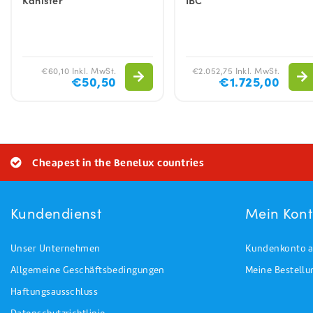
€60,10 Inkl. MwSt.
€2.052,75 Inkl. MwSt.
€50,50
€1.725,00
Cheapest in the Benelux countries
Kundendienst
Mein Kon
Unser Unternehmen
Kundenkonto a
Allgemeine Geschäftsbedingungen
Meine Bestell
Haftungsausschluss