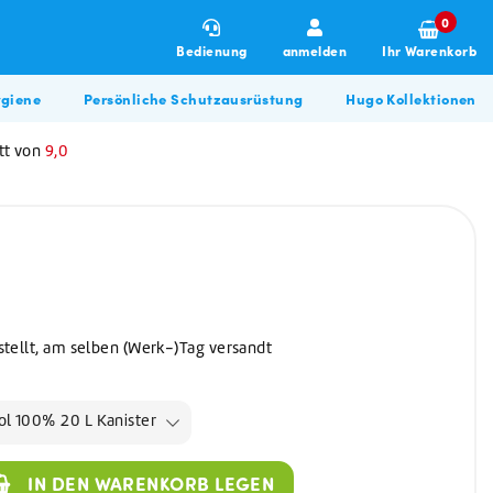
0
Bedienung
anmelden
Ihr Warenkorb
giene
Persönliche Schutzausrüstung
Hugo Kollektionen
tt von
9,0
stellt, am selben (Werk-)Tag versandt
Winterartikel
Allzweckreiniger
Hugo BBQ Kollektion
Allzweckreiniger
ol 100% 20 L Kanister
Bau & Renovierung
Glasreiniger
Desinfektionsmittel
IN DEN WARENKORB LEGEN