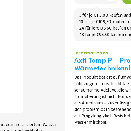
Geschirrreiniger
lektoren reinigen
VIEW ALL WARTUNGSMITTEL
Geschirrspülmittel
VIEW ALL FILIALEN
VIEW ALL AUFVERKAUF
VIEW ALL GLYKOL
5 für je €115,00 kaufen un
10 für je €109,50 kaufen 
24 für je €105,60 kaufen 
VIEW ALL REINIGUNGSMITTEL
48 für je €95,50 kaufen u
Informationen
Axti Temp P – Pro
Wärmetechnikan
Das Produkt basiert auf umw
nahezu geruchlos, leicht klebr
schaumarme Additive, die wi
Formulierung ist nicht korro
aus Aluminium – zuverlässig v
sich problemlos in bestehende
auf Propylenglykol-Basis bet
Wasser mischbar.
 mit demineralisiertem Wasser
r Frost und verhindert