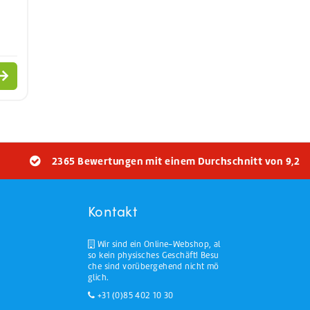
2365 Bewertungen mit einem Durchschnitt von 9,2
Kontakt
Wir sind ein Online-Webshop, al
so kein physisches Geschäft! Besu
che sind vorübergehend nicht mö
glich.
+31 (0)85 402 10 30