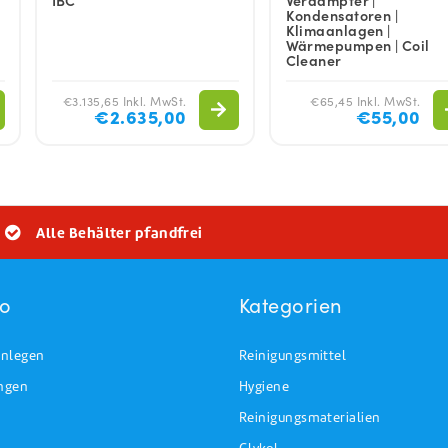
Kondensatoren |
Klimaanlagen |
Wärmepumpen | Coil
Cleaner
€3.135,65 Inkl. MwSt.
€65,45 Inkl. MwSt.
€2.635,00
€55,00
Alle Behälter pfandfrei
to
Kategorien
nlegen
Reinigungsmittel
ungen
Hygiene
Reinigungsmaterialien