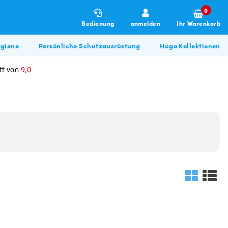
0
Bedienung
anmelden
Ihr Warenkorb
giene
Persönliche Schutzausrüstung
Hugo Kollektionen
tt von
9,0
Winterartikel
Allzweckreiniger
Hugo BBQ Kollektion
Allzweckreiniger
Bau & Renovierung
Glasreiniger
Waschmittel