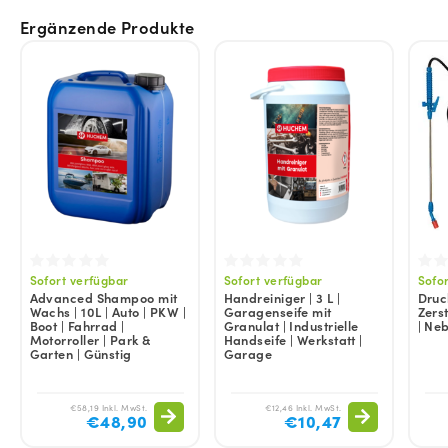
Ergänzende Produkte
Sofort verfügbar
Sofort verfügbar
Sofo
Advanced Shampoo mit
Handreiniger | 3 L |
Druc
Wachs | 10L | Auto | PKW |
Garagenseife mit
Zers
Boot | Fahrrad |
Granulat | Industrielle
| Ne
Motorroller | Park &
Handseife | Werkstatt |
Garten | Günstig
Garage
€58,19 Inkl. MwSt.
€12,46 Inkl. MwSt.
€48,90
€10,47