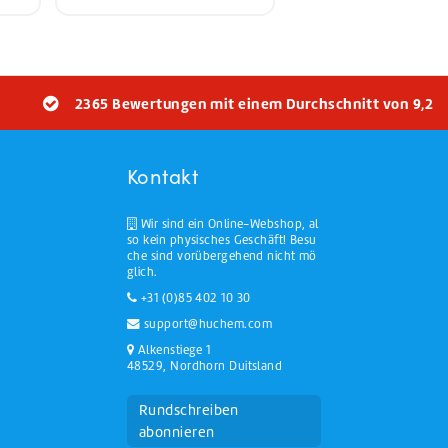
2365 Bewertungen mit einem Durchschnitt von 9,2
Kontakt
Wir sind ein Online-Webshop, al
so kein physisches Geschäft! Besu
che sind vorübergehend nicht mö
glich.
+31 (0)85 402 10 30
support@huchem.com
Alkenstiege 1
48529, Nordhorn Duitsland
Rundschreiben
abonnieren