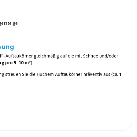
ersteige
sung
f-Auftaukörner gleichmäßig auf die mit Schnee und/oder
 kg pro 5–10 m²
).
1
ng streuen Sie die Huchem Auftaukörner präventiv aus (ca.