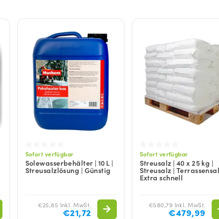
Sofort verfügbar
Sofort verfügbar
Solewasserbehälter | 10 L |
Streusalz | 40 x 25 kg |
Streusalzlösung | Günstig
Streusalz | Terrassensal
Extra schnell
€25,85 Inkl. MwSt.
€580,79 Inkl. MwSt.
€21,72
€479,99