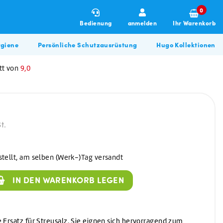
0
Bedienung
anmelden
Ihr Warenkorb
giene
Persönliche Schutzausrüstung
Hugo Kollektionen
tt von
9,0
t.
stellt, am selben (Werk-)Tag versandt
Winterartikel
Allzweckreiniger
Hugo BBQ Kollektion
IN DEN WARENKORB LEGEN
Allzweckreiniger
Bau & Renovierung
Glasreiniger
Desinfektionsmittel
 Ersatz für Streusalz. Sie eignen sich hervorragend zum