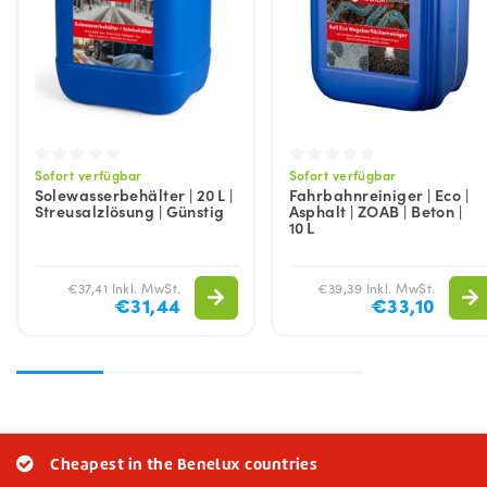
Sofort verfügbar
Sofort verfügbar
Solewasserbehälter | 20 L |
Fahrbahnreiniger | Eco |
Streusalzlösung | Günstig
Asphalt | ZOAB | Beton |
10 L
€37,41 Inkl. MwSt.
€39,39 Inkl. MwSt.
€31,44
€33,10
Cheapest in the Benelux countries