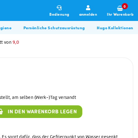
0
Bedienung
anmelden
Ihr Warenkorb
giene
Persönliche Schutzausrüstung
Hugo Kollektionen
tt von
9,0
stellt, am selben (Werk-)Tag versandt
Winterartikel
Allzweckreiniger
Hugo BBQ Kollektion
IN DEN WARENKORB LEGEN
Allzweckreiniger
Bau & Renovierung
Glasreiniger
Desinfektionsmittel
l. Es sorgt dafür, dass der Gefrierpunkt von Wasser gesenkt