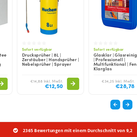
Sofort verfügbar
Sofort verfügbar
ttee
Drucksprüher | 8L |
Glasklar | Glasreinig
Zerstäuber | Handsprüher |
| Professionell |
g
Nebelsprüher | Sprayer
Multifunktional | Fen
Klarglas
€14,88 Inkl. MwSt.
€34,25 Inkl. MwSt.
€12,50
€28,78
2365 Bewertungen mit einem Durchschnitt von 9,2