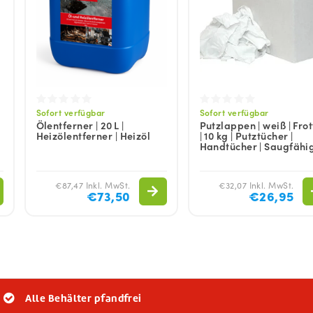
Sofort verfügbar
Sofort verfügbar
Ölentferner | 20 L |
Putzlappen | weiß | Fro
Heizölentferner | Heizöl
| 10 kg | Putztücher |
Handtücher | Saugfähi
€87,47 Inkl. MwSt.
€32,07 Inkl. MwSt.
€73,50
€26,95
Alle Behälter pfandfrei