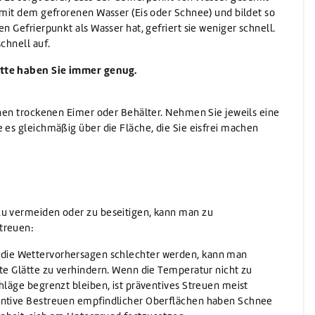
Waschen
h mit dem gefrorenen Wasser (Eis oder Schnee) und bildet so
Waschmittel
en Gefrierpunkt als Wasser hat, gefriert sie weniger schnell.
Vorwaschmittel
schnell auf.
ette haben Sie immer genug.
einen trockenen Eimer oder Behälter. Nehmen Sie jeweils eine
 es gleichmäßig über die Fläche, die Sie eisfrei machen
zu vermeiden oder zu beseitigen, kann man zu
treuen:
ie Wettervorhersagen schlechter werden, kann man
ste Glätte zu verhindern. Wenn die Temperatur nicht zu
hläge begrenzt bleiben, ist präventives Streuen meist
entive Bestreuen empfindlicher Oberflächen haben Schnee