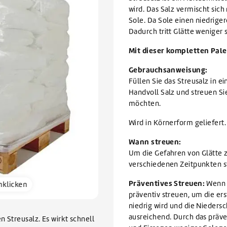
Geschirrreiniger
lektoren reinigen
VIEW ALL WARTUNGSMITTEL
wird. Das Salz vermischt sic
Geschirrspülmittel
VIEW ALL FILIALEN
VIEW ALL AUFVERKAUF
VIEW ALL GLYKOL
Sole. Da Sole einen niedriger
Dadurch tritt Glätte weniger 
VIEW ALL REINIGUNGSMITTEL
Mit dieser kompletten Pal
Gebrauchsanweisung:
Füllen Sie das Streusalz in 
Handvoll Salz und streuen Sie
möchten.
Wird in Körnerform geliefert.
Wann streuen:
Um die Gefahren von Glätte 
verschiedenen Zeitpunkten s
Präventives Streuen:
Wenn d
nklicken
präventiv streuen, um die er
niedrig wird und die Niedersc
ausreichend. Durch das präv
 Streusalz. Es wirkt schnell