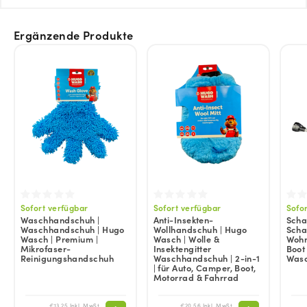
Ergänzende Produkte
Sofort verfügbar
Sofort verfügbar
Sofo
Waschhandschuh |
Anti-Insekten-
Scha
Waschhandschuh | Hugo
Wollhandschuh | Hugo
Scha
Wasch | Premium |
Wasch | Wolle &
Wohn
Mikrofaser-
Insektengitter
Boot
Reinigungshandschuh
Waschhandschuh | 2-in-1
Was
| für Auto, Camper, Boot,
Motorrad & Fahrrad
€13,25 Inkl. MwSt.
€20,56 Inkl. MwSt.