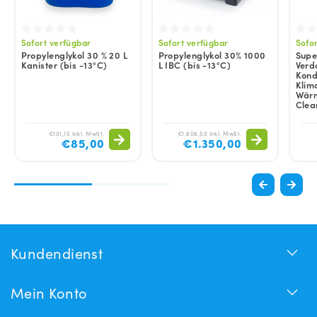
Sofort verfügbar
Sofort verfügbar
Sofo
Propylenglykol 30 % 20 L
Propylenglykol 30% 1000
Super
Kanister (bis -13°C)
L IBC (bis -13°C)
Verd
Kond
Klim
Wärm
Clea
€101,15 Inkl. MwSt.
€1.606,50 Inkl. MwSt.
€85,00
€1.350,00
Kundendienst
Mein Konto