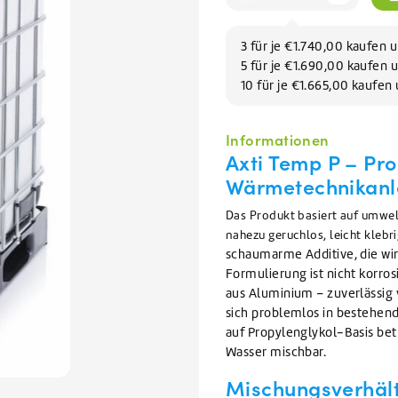
Geschirrreiniger
lektoren reinigen
VIEW ALL WARTUNGSMITTEL
Geschirrspülmittel
VIEW ALL FILIALEN
VIEW ALL AUFVERKAUF
VIEW ALL GLYKOL
3 für je €1.740,00 kaufen 
5 für je €1.690,00 kaufen
10 für je €1.665,00 kaufe
VIEW ALL REINIGUNGSMITTEL
Informationen
Axti Temp P – Pro
Wärmetechnikan
Das Produkt basiert auf umwel
nahezu geruchlos, leicht klebri
schaumarme Additive, die wi
Formulierung ist nicht korro
aus Aluminium – zuverlässig v
sich problemlos in bestehende
auf Propylenglykol-Basis bet
Wasser mischbar.
Mischungsverhält