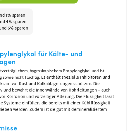
Waschen
Waschmittel
Vorwaschmittel
und 1% sparen
 und 4% sparen
n und 6% sparen
pylenglykol für Kälte- und
lagen
tverträglichem, hygroskopischem Propylenglykol und ist
Es enthält spezielle Inhibitoren und
g sowie nicht flüchtig.
rksam vor Rost und Kalkablagerungen schützen. Die
siv und bewahrt die Innenwände von Rohrleitungen – auch
or Korrosion und vorzeitiger Alterung. Die Flüssigkeit lässt
 Systeme einfüllen, die bereits mit einer Kühlflüssigkeit
rieben werden. Zudem ist sie gut mit demineralisiertem
nisse