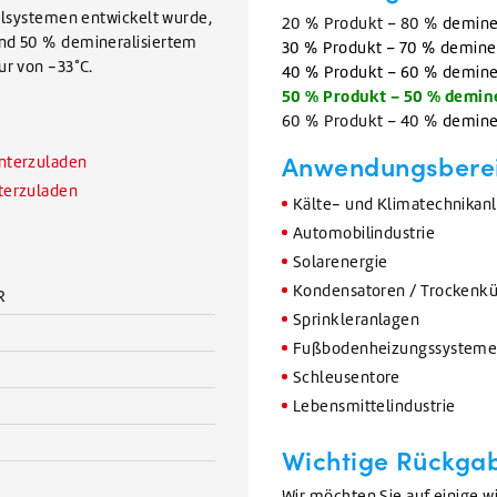
ühlsystemen entwickelt wurde,
20 % Produkt – 80 %
deminer
und 50 % demineralisiertem
30 % Produkt – 70 % deminera
ur von -33°C.
40 % Produkt – 60 % deminera
50 % Produkt – 50 % demine
60 % Produkt – 40 %
deminer
Anwendungsbere
unterzuladen
nterzuladen
Kälte- und Klimatechnikan
Automobilindustrie
Solarenergie
Kondensatoren / Trockenkü
R
Sprinkleranlagen
Fußbodenheizungssystem
Schleusentore
Lebensmittelindustrie
Wichtige Rückgab
Wir möchten Sie auf einige 