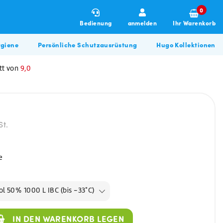
0
Bedienung
anmelden
Ihr Warenkorb
giene
Persönliche Schutzausrüstung
Hugo Kollektionen
tt von
9,0
St.
e
Winterartikel
Allzweckreiniger
Hugo BBQ Kollektion
Allzweckreiniger
ol 50% 1000 L IBC (bis -33°C)
Bau & Renovierung
Glasreiniger
Desinfektionsmittel
IN DEN WARENKORB LEGEN