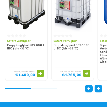
Sofort verfügbar
Sofort verfügbar
Sofo
Propylenglykol 50% 600 L
Propylenglykol 50% 1000
Super
IBC (bis -33°C)
L IBC (bis -33°C)
Verd
Kond
Klim
Wärm
Clea
€1.666,00 Inkl. MwSt.
€2.100,35 Inkl. MwSt.
€1.400,00
€1.765,00