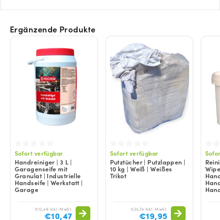
Ergänzende Produkte
Sofort verfügbar
Sofort verfügbar
Sofo
Handreiniger | 3 L |
Putztücher | Putzlappen |
Rein
Garagenseife mit
10 kg | Weiß | Weißes
Wipes
Granulat | Industrielle
Trikot
Hand
Handseife | Werkstatt |
Hand
Garage
Hand
€12,46 Inkl. MwSt.
€23,74 Inkl. MwSt.
€10,47
€19,95