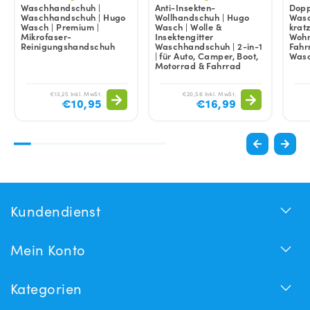
Waschhandschuh |
Anti-Insekten-
Dopp
Waschhandschuh | Hugo
Wollhandschuh | Hugo
Wasc
Wasch | Premium |
Wasch | Wolle &
kratz
Mikrofaser-
Insektengitter
Wohn
Reinigungshandschuh
Waschhandschuh | 2-in-1
Fahr
| für Auto, Camper, Boot,
Was
Motorrad & Fahrrad
€13,25 Inkl. MwSt.
€20,56 Inkl. MwSt.
€10,95
€16,99
Kundendienst
Mein Konto
Kategorien