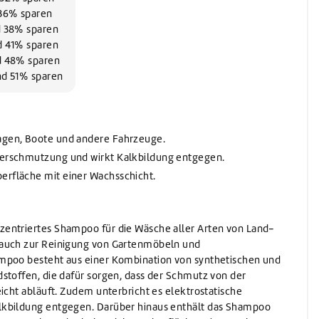
Waschen
 36% sparen
Waschmittel
nd 38% sparen
Vorwaschmittel
nd 41% sparen
nd 48% sparen
und 51% sparen
wagen, Boote und andere Fahrzeuge.
 Verschmutzung und wirkt Kalkbildung entgegen.
erfläche mit einer Wachsschicht.
entriertes Shampoo für die Wäsche aller Arten von Land-
 auch zur Reinigung von Gartenmöbeln und
mpoo besteht aus einer Kombination von synthetischen und
stoffen, die dafür sorgen, dass der Schmutz von der
icht abläuft. Zudem unterbricht es elektrostatische
kbildung entgegen. Darüber hinaus enthält das Shampoo