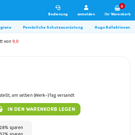
0
Bedienung
anmelden
Ihr Warenkorb
giene
Persönliche Schutzausrüstung
Hugo Kollektionen
tt von
9,0
stellt, am selben (Werk-)Tag versandt
Winterartikel
Allzweckreiniger
Hugo BBQ Kollektion
IN DEN WARENKORB LEGEN
Allzweckreiniger
Bau & Renovierung
Glasreiniger
Desinfektionsmittel
d 28% sparen
d 32% sparen