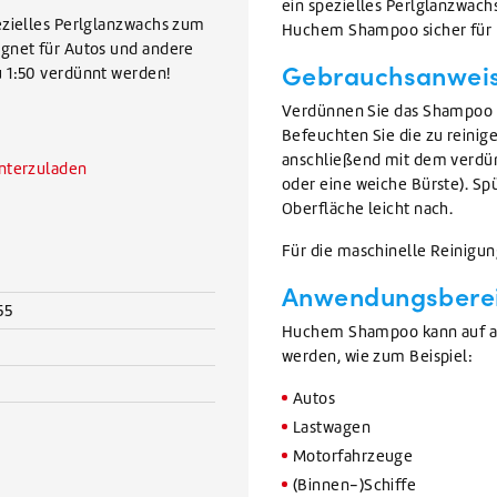
ein spezielles Perlglanzwac
ezielles Perlglanzwachs zum
Huchem Shampoo sicher für L
ignet für Autos und andere
Gebrauchsanwei
u 1:50 verdünnt werden!
Verdünnen Sie das Shampoo im
Befeuchten Sie die zu reinig
anschließend mit dem verd
unterzuladen
oder eine weiche Bürste). Sp
Oberfläche leicht nach.
Für die maschinelle Reinigu
Anwendungsbere
55
Huchem Shampoo kann auf al
werden, wie zum Beispiel:
Autos
Lastwagen
Motorfahrzeuge
(Binnen-)Schiffe