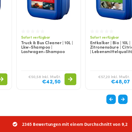
Sofort verfügbar
Sofort verfügbar
Truck & Bus Cleaner | 10L |
Entkalker | Bio | 10L |
Lkw-Shampoo |
Zitronensäure | Citri
Lastwagen-Shampoo
| Lebensmittelqualit
€50,58 Inkl. MwSt.
€57,20 Inkl. MwSt.
€42,50
€48,07
2365 Bewertungen mit einem Durchschnitt von 9,2