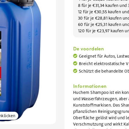
Geschirrreiniger
lektoren reinigen
VIEW ALL WARTUNGSMITTEL
8 für je €31,34 kaufen und
Geschirrspülmittel
VIEW ALL FILIALEN
VIEW ALL AUFVERKAUF
VIEW ALL GLYKOL
12 für je €30,55 kaufen u
30 für je €28,81 kaufen u
60 für je €25,31 kaufen u
VIEW ALL REINIGUNGSMITTEL
120 für je €23,97 kaufen 
De voordelen
Geeignet für Autos, Last
Breicht elektrostatische
Schützt die behandelte Ob
Informationen
Huchem Shampoo ist ein konz
und Wasserfahrzeugen, aber
Kunststoffmarkisen. Das Sha
pflanzlichen Reinigungsgrund
nklicken
Oberfläche gelöst wird und le
Verschmutzung und wirkt Kal