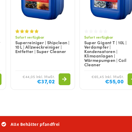
Sofort verfügbar
Sofort verfügbar
r
Superreiniger | Shipclean |
Super Gigant T | 10L |
10 L | Allzweckreiniger |
Verdampfer |
Entfetter | Super Cleaner
Kondensatoren |
Klimaanlagen |
Wärmepumpen | Coil
Cleaner
€44,05 Inkl. MwSt.
€65,45 Inkl. MwSt.
€37,02
€55,00
Alle Behälter pfandfrei