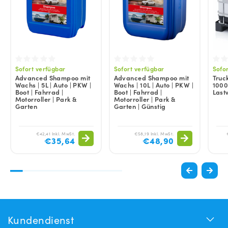
Sofort verfügbar
Sofort verfügbar
Sofo
Advanced Shampoo mit
Advanced Shampoo mit
Truc
Wachs | 5L | Auto | PKW |
Wachs | 10L | Auto | PKW |
1000
Boot | Fahrrad |
Boot | Fahrrad |
Las
Motorroller | Park &
Motorroller | Park &
Garten
Garten | Günstig
€42,41 Inkl. MwSt.
€58,19 Inkl. MwSt.
€35,64
€48,90
Kundendienst