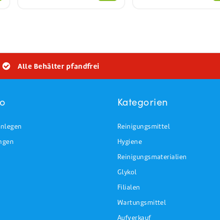
Alle Behälter pfandfrei
to
Kategorien
nlegen
Reinigungsmittel
ungen
Hygiene
Reinigungsmaterialien
Glykol
Filialen
Wartungsmittel
Aufverkauf