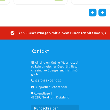
2365 Bewertungen mit einem Durchschnitt von 9,2
Kontakt
Wir sind ein Online-Webshop, al
so kein physisches Geschäft! Besu
che sind vorübergehend nicht mö
glich.
+31 (0)85 402 10 30
support@huchem.com
Alkenstiege 1
48529, Nordhorn Duitsland
Rundschreiben