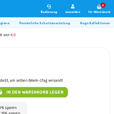
0
Bedienung
anmelden
Ihr Warenkorb
giene
Persönliche Schutzausrüstung
Hugo Kollektionen
tt von
9,0
stellt, am selben (Werk-)Tag versandt
Winterartikel
Allzweckreiniger
Hugo BBQ Kollektion
IN DEN WARENKORB LEGEN
Allzweckreiniger
Bau & Renovierung
Glasreiniger
Desinfektionsmittel
 3% sparen
d 15% sparen