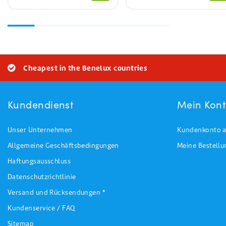
Cheapest in the Benelux countries
Kundendienst
Mein Kon
Unser Unternehmen
Kundenkonto a
Allgemeine Geschäftsbedingungen
Meine Bestell
Haftungsausschluss
Datenschutzrichtlinie
Versand und Rücksendungen *
Kundenservice / FAQ
Sitemap