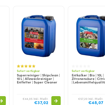
Sofort verfügbar
Sofort verfügbar
Superreiniger | Shipclean |
Entkalker | Bio | 10L |
10 L | Allzweckreiniger |
Zitronensäure | Citri
Entfetter | Super Cleaner
| Lebensmittelqualit
€44,05 Inkl. MwSt.
€57,20 Inkl. MwSt.
€37,02
€48,07