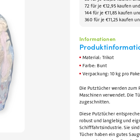
Geschirrreiniger
lektoren reinigen
VIEW ALL WARTUNGSMITTEL
72 für je €12,95 kaufen un
Geschirrspülmittel
VIEW ALL FILIALEN
VIEW ALL AUFVERKAUF
VIEW ALL GLYKOL
144 für je €11,85 kaufen u
360 für je €11,25 kaufen 
VIEW ALL REINIGUNGSMITTEL
Informationen
Produktinformati
Material: Trikot
Farbe: Bunt
Verpackung: 10 kg pro Pake
Die Putztücher werden zum R
Maschinen verwendet. Die Tü
zugeschnitten.
Diese Putztücher entsprechen
robust und langlebig und eign
Schifffahrtsindustrie. Sie s
Tücher haben ein gutes Saug