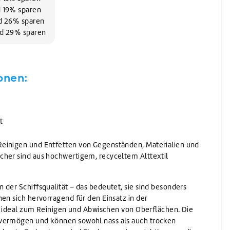
Waschen
d 19% sparen
Waschmittel
nd 26% sparen
Vorwaschmittel
und 29% sparen
onen:
t
einigen und Entfetten von Gegenständen, Materialien und
cher sind aus hochwertigem, recyceltem Alttextil
 der Schiffsqualität – das bedeutet, sie sind besonders
en sich hervorragend für den Einsatz in der
ind ideal zum Reinigen und Abwischen von Oberflächen. Die
vermögen und können sowohl nass als auch trocken