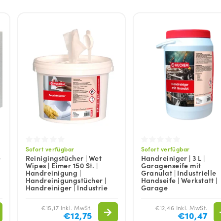
Sofort verfügbar
Sofort verfügbar
e
Reinigingstücher | Wet
Handreiniger | 3 L |
Wipes | Eimer 150 St. |
Garagenseife mit
Handreinigung |
Granulat | Industrielle
Handreinigungstücher |
Handseife | Werkstatt |
Handreiniger | Industrie
Garage
€15,17 Inkl. MwSt.
€12,46 Inkl. MwSt.
€12,75
€10,47