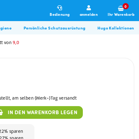
0
Bedienung
anmelden
Ihr Warenkorb
giene
Persönliche Schutzausrüstung
Hugo Kollektionen
tt von
9,0
stellt, am selben (Werk-)Tag versandt
Winterartikel
Allzweckreiniger
Hugo BBQ Kollektion
IN DEN WARENKORB LEGEN
Allzweckreiniger
Bau & Renovierung
Glasreiniger
Desinfektionsmittel
 22% sparen
d 27% sparen