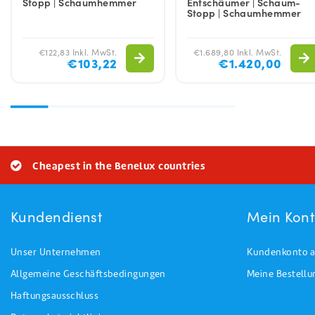
Stopp | Schaumhemmer
Entschäumer | Schaum-
Stopp | Schaumhemmer
€122,83 Inkl. MwSt.
€1.689,80 Inkl. MwSt.
€103,22
€1.420,00
Cheapest in the Benelux countries
Kundendienst
Mein Kon
Unser Unternehmen
Kundenkonto a
Allgemeine Geschäftsbedingungen
Meine Bestell
Haftungsausschluss