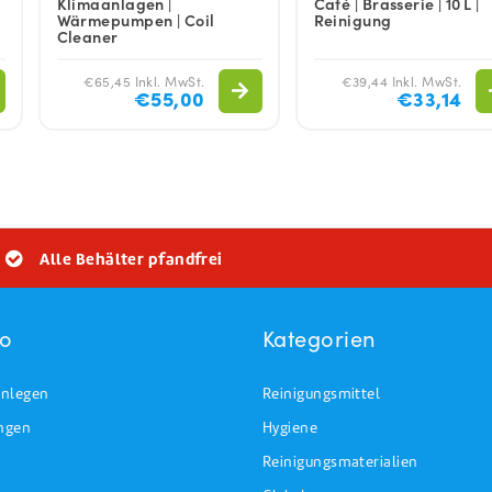
Klimaanlagen |
Café | Brasserie | 10 L |
Wärmepumpen | Coil
Reinigung
Cleaner
€65,45 Inkl. MwSt.
€39,44 Inkl. MwSt.
€55,00
€33,14
Alle Behälter pfandfrei
to
Kategorien
nlegen
Reinigungsmittel
ungen
Hygiene
Reinigungsmaterialien