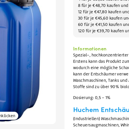
Geschirrreiniger
lektoren reinigen
VIEW ALL WARTUNGSMITTEL
8 für je €48,70 kaufen un
Geschirrspülmittel
VIEW ALL FILIALEN
VIEW ALL AUFVERKAUF
VIEW ALL GLYKOL
12 für je €47,80 kaufen u
30 für je €45,60 kaufen u
60 für je €41,50 kaufen u
VIEW ALL REINIGUNGSMITTEL
120 für je €39,70 kaufen 
Informationen
Spezial-, hochkonzentrierte
Erstens kann das Produkt zu
wodurch eine mögliche Scha
kann der Entschäumer verwe
Waschmaschinen, Tanks und A
Stoffe sind zu über 90% bi
Dosierung: 0,5 - 1%
Huchem Entschäu
nklicken
(Industriellen) Waschmaschin
Scheuersaugmaschinen, Whirl