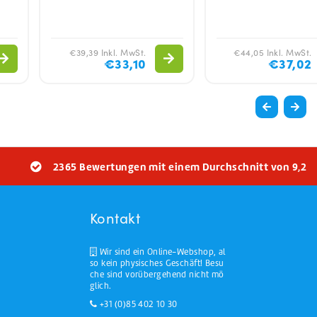
€39,39 Inkl. MwSt.
€44,05 Inkl. MwSt.
€33,10
€37,02
2365 Bewertungen mit einem Durchschnitt von 9,2
Kontakt
Wir sind ein Online-Webshop, al
so kein physisches Geschäft! Besu
che sind vorübergehend nicht mö
glich.
+31 (0)85 402 10 30