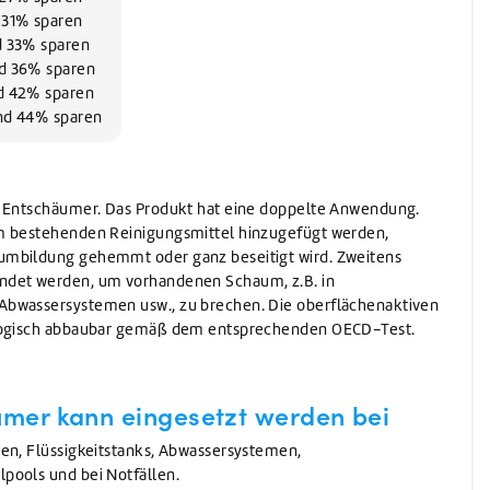
Waschen
d 31% sparen
Waschmittel
nd 33% sparen
Vorwaschmittel
nd 36% sparen
nd 42% sparen
und 44% sparen
r Entschäumer. Das Produkt hat eine doppelte Anwendung.
m bestehenden Reinigungsmittel hinzugefügt werden,
umbildung gehemmt oder ganz beseitigt wird. Zweitens
ndet werden, um vorhandenen Schaum, z.B. in
bwassersystemen usw., zu brechen. Die oberflächenaktiven
ologisch abbaubar gemäß dem entsprechenden OECD-Test.
mer kann eingesetzt werden bei
en, Flüssigkeitstanks, Abwassersystemen,
pools und bei Notfällen.