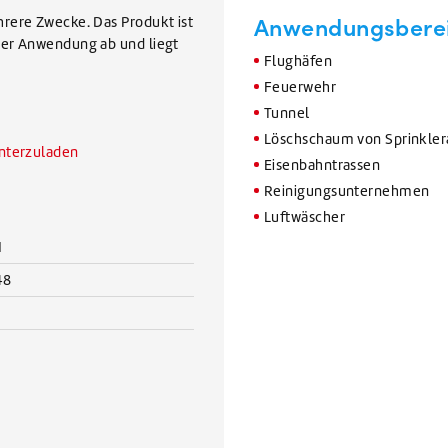
Anwendungsbere
rere Zwecke. Das Produkt ist
der Anwendung ab und liegt
Flughäfen
Feuerwehr
Tunnel
Löschschaum von Sprinkler
unterzuladen
Eisenbahntrassen
Reinigungsunternehmen
Luftwäscher
H
48