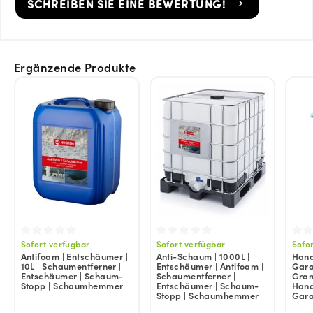
SCHREIBEN SIE EINE BEWERTUNG!
Ergänzende Produkte
Sofort verfügbar
Sofort verfügbar
Sofo
Antifoam | Entschäumer |
Anti-Schaum | 1000L |
Handr
10L | Schaumentferner |
Entschäumer | Antifoam |
Gara
Entschäumer | Schaum-
Schaumentferner |
Granu
Stopp | Schaumhemmer
Entschäumer | Schaum-
Hands
Stopp | Schaumhemmer
Gar