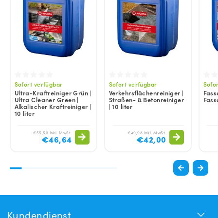
Sofort verfügbar
Sofort verfügbar
Sofo
Ultra-Kraftreiniger Grün |
Verkehrsflächenreiniger |
Fass
Ultra Cleaner Green |
Straßen- & Betonreiniger
Fass
Alkalischer Kraftreiniger |
| 10 liter
10 liter
€55,50 Inkl. MwSt.
€49,98 Inkl. MwSt.
€46,64
€42,00
Kundendienst