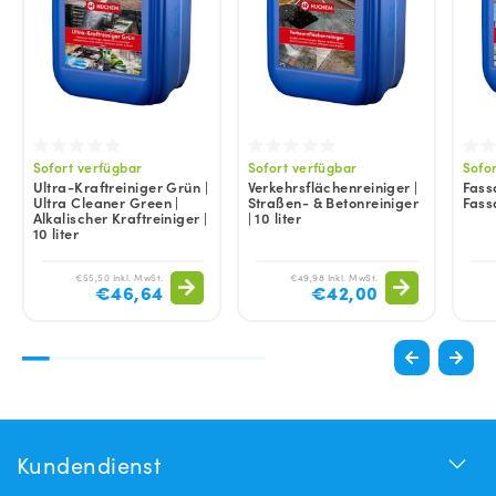
Sofort verfügbar
Sofort verfügbar
Sofo
Ultra-Kraftreiniger Grün |
Verkehrsflächenreiniger |
Fass
Ultra Cleaner Green |
Straßen- & Betonreiniger
Fass
Alkalischer Kraftreiniger |
| 10 liter
10 liter
€55,50 Inkl. MwSt.
€49,98 Inkl. MwSt.
€46,64
€42,00
Kundendienst