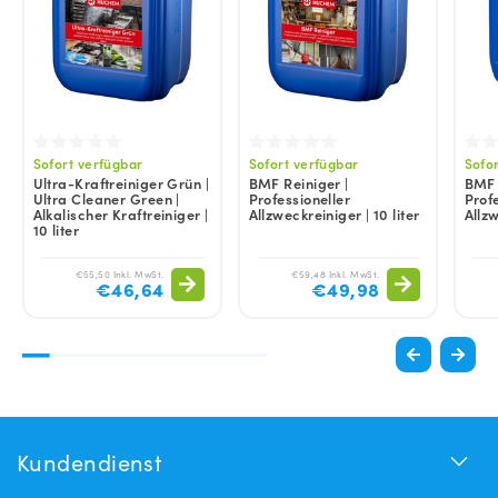
Sofort verfügbar
Sofort verfügbar
Sofo
Ultra-Kraftreiniger Grün |
BMF Reiniger |
BMF 
Ultra Cleaner Green |
Professioneller
Prof
Alkalischer Kraftreiniger |
Allzweckreiniger | 10 liter
Allzw
10 liter
€55,50 Inkl. MwSt.
€59,48 Inkl. MwSt.
€46,64
€49,98
Kundendienst