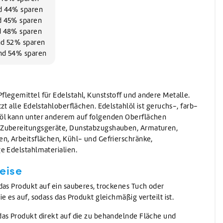
Waschen
nd 44% sparen
Waschmittel
nd 45% sparen
Vorwaschmittel
nd 48% sparen
und 52% sparen
und 54% sparen
legemittel für Edelstahl, Kunststoff und andere Metalle.
zt alle Edelstahloberflächen. Edelstahlöl ist geruchs-, farb-
öl kann unter anderem auf folgenden Oberflächen
 Zubereitungsgeräte, Dunstabzugshauben, Armaturen,
n, Arbeitsflächen, Kühl- und Gefrierschränke,
e Edelstahlmaterialien.
eise
das Produkt auf ein sauberes, trockenes Tuch oder
e es auf, sodass das Produkt gleichmäßig verteilt ist.
das Produkt direkt auf die zu behandelnde Fläche und