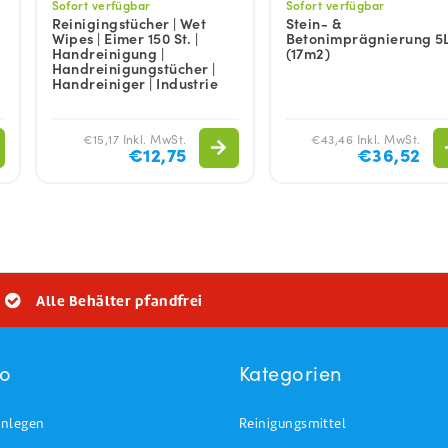
Sofort verfügbar
Sofort verfügbar
Reinigingstücher | Wet
Stein- &
Wipes | Eimer 150 St. |
Betonimprägnierung 5
Handreinigung |
(17m2)
Handreinigungstücher |
Handreiniger | Industrie
€15,17 Inkl. MwSt.
€43,46 Inkl. MwSt.
€12,75
€36,52
Alle Behälter pfandfrei
to
Kategorien
nlegen
Reinigungsmittel