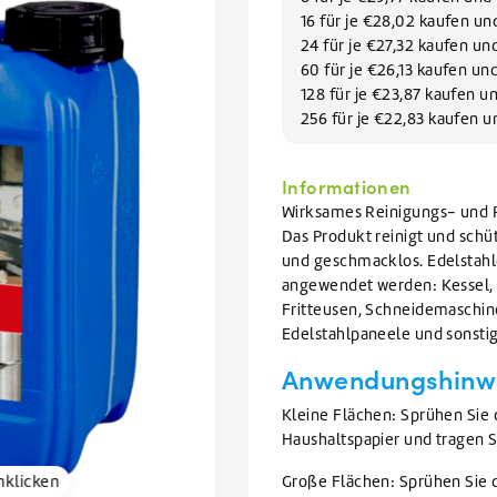
Geschirrreiniger
lektoren reinigen
VIEW ALL WARTUNGSMITTEL
16 für je €28,02 kaufen u
Geschirrspülmittel
VIEW ALL FILIALEN
VIEW ALL AUFVERKAUF
VIEW ALL GLYKOL
24 für je €27,32 kaufen u
60 für je €26,13 kaufen u
128 für je €23,87 kaufen 
VIEW ALL REINIGUNGSMITTEL
256 für je €22,83 kaufen 
Informationen
Wirksames Reinigungs- und Pf
Das Produkt reinigt und schüt
und geschmacklos. Edelstahl
angewendet werden: Kessel,
Fritteusen, Schneidemaschine
Edelstahlpaneele und sonstig
Anwendungshinw
Kleine Flächen: Sprühen Sie 
Haushaltspapier und tragen Si
nklicken
Große Flächen: Sprühen Sie 