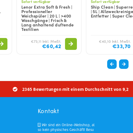
Sofort verfügbar
Sofort verfügbar
Lenor Extra Soft & Fresh |
Ship Clean | Superre
L
Professioneller
| 5L | Allzweckreinige
Weichspüler | 20 L | >400
Entfetter | Super Cl
Waschgänge | Frisch &
Lang anhaltend duftende
Textilien
€73,11 Inkl. MwSt.
€40,10 Inkl. MwSt.
€60,42
€33,70
2365 Bewertungen mit einem Durchschnitt von 9,2
Kontakt
Wir sind ein Online-Webshop, al
so kein physisches Geschäft! Besu