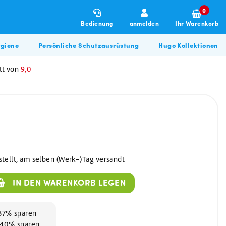
0
Bedienung
anmelden
Ihr Warenkorb
giene
Persönliche Schutzausrüstung
Hugo Kollektionen
tt von
9,0
stellt, am selben (Werk-)Tag versandt
Winterartikel
Allzweckreiniger
Hugo BBQ Kollektion
IN DEN WARENKORB LEGEN
Allzweckreiniger
Bau & Renovierung
Glasreiniger
Desinfektionsmittel
 37% sparen
d 40% sparen