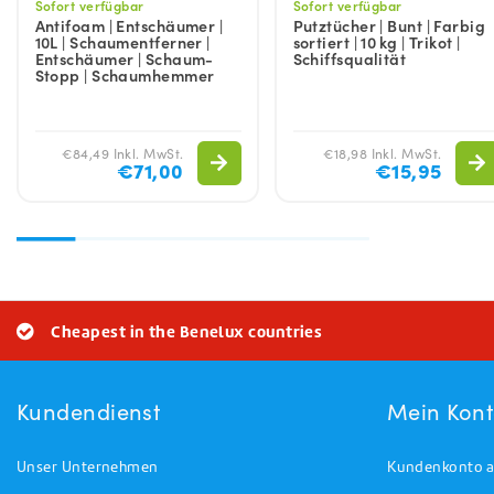
Sofort verfügbar
Sofort verfügbar
Antifoam | Entschäumer |
Putztücher | Bunt | Farbig
10L | Schaumentferner |
sortiert | 10 kg | Trikot |
Entschäumer | Schaum-
Schiffsqualität
Stopp | Schaumhemmer
€84,49 Inkl. MwSt.
€18,98 Inkl. MwSt.
€71,00
€15,95
Cheapest in the Benelux countries
Kundendienst
Mein Kon
Unser Unternehmen
Kundenkonto a