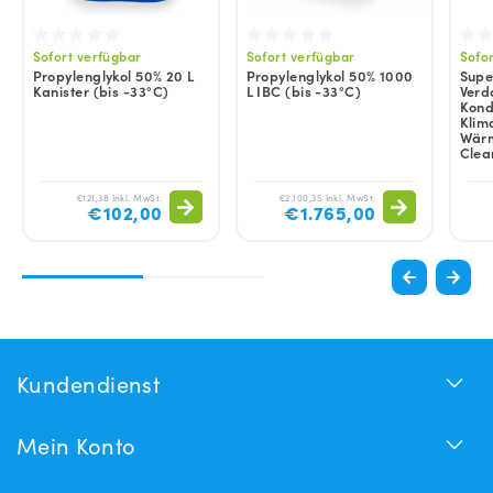
Sofort verfügbar
Sofort verfügbar
Sofo
Propylenglykol 50% 20 L
Propylenglykol 50% 1000
Super
Kanister (bis -33°C)
L IBC (bis -33°C)
Verd
Kond
Klim
Wärm
Clea
€121,38 Inkl. MwSt.
€2.100,35 Inkl. MwSt.
€102,00
€1.765,00
Kundendienst
Mein Konto