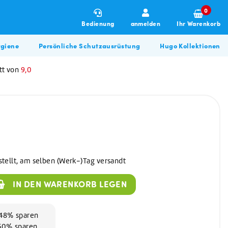
0
Bedienung
anmelden
Ihr Warenkorb
giene
Persönliche Schutzausrüstung
Hugo Kollektionen
tt von
9,0
stellt, am selben (Werk-)Tag versandt
Winterartikel
Allzweckreiniger
Hugo BBQ Kollektion
IN DEN WARENKORB LEGEN
Allzweckreiniger
Bau & Renovierung
Glasreiniger
Desinfektionsmittel
d 48% sparen
 50% sparen