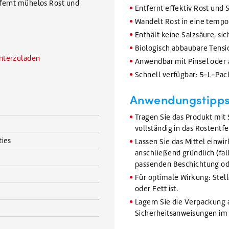
tfernt mühelos Rost und
Entfernt effektiv Rost und
Wandelt Rost in eine tempo
Enthält keine Salzsäure, si
Biologisch abbaubare Tens
unterzuladen
Anwendbar mit Pinsel oder a
Schnell verfügbar: 5-L-Pack
Anwendungstipp
Tragen Sie das Produkt mit 
vollständig in das Rostentf
ties
Lassen Sie das Mittel einwir
anschließend gründlich (fal
passenden Beschichtung od
Für optimale Wirkung: Stelle
oder Fett ist.
Lagern Sie die Verpackung 
Sicherheitsanweisungen im 