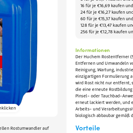
Geschirrreiniger
lektoren reinigen
VIEW ALL WARTUNGSMITTEL
16 für je €16,69 kaufen un
Geschirrspülmittel
VIEW ALL FILIALEN
VIEW ALL AUFVERKAUF
VIEW ALL GLYKOL
24 für je €16,27 kaufen u
60 für je €15,37 kaufen un
128 für je €13,47 kaufen 
VIEW ALL REINIGUNGSMITTEL
256 für je €12,78 kaufen 
Informationen
Der Huchem Rostentferner (5 
Entfernen und Umwandeln von
Reinigung, Wartung, industr
einzigartigen Formulierung a
wird Rost nicht nur entfernt
die eine erneute Rostbildung
Pinsel- oder Tauchbad-Anwe
erneut lackiert werden, und 
nklicken
Arbeits- und Verarbeitungssi
biologisch abbaubar gemäß 
Vorteile
iellen Rostumwandler auf