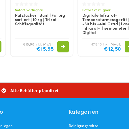
Sofort verfügbar
Sofort verfügbar
r
Putztücher | Bunt | Farbig
Digitale Infrarot-
sortiert | 10 kg | Trikot |
Temperaturmessgerät |
Schiffsqualität
-50 bis +400 Grad | Lase
Infrarot-Thermometer |
Digital
€18,98 Inkl. MwSt.
€15,13 Inkl. MwSt.
€15,95
€12,50
Alle Behälter pfandfrei
to
Kategorien
nlegen
Reinigungsmittel