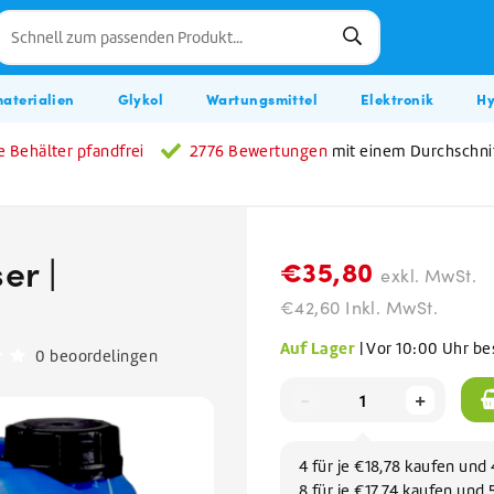
aterialien
Glykol
Wartungsmittel
Elektronik
Hy
e Behälter pfandfrei
2776 Bewertungen
mit einem Durchschni
er |
€35,80
exkl. MwSt.
€42,60 Inkl. MwSt.
Auf Lager
| Vor 10:00 Uhr be
0 beoordelingen
n & Transport
einigungsmittel
rüstung
kol
mittel
iger
 Schutzanzüge
euge Kollektion
Häfen und Werften
Ablagerungen entfernen
AdBlue
Hugo Winter Kollektion
-
+
her
 von Lüftungskanälen
kol 30 % (bis -15°C)
 & Sonnenschirm
Kalk entfernen
AdBlue
schaft & Essen
Reinigung & Fensterputzer
kw- & Boots-Shampoo
kol 40 % (bis -21°C)
ssaden & Beton
Zementschleier entfernen
VIEW ALL PERSÖNLICHE SCHUTZAUSRÜSTUNG
VIEW ALL ELEKTRONIK
tfernen
kol 50 % (bis -33°C)
Rost entfernen
4 für je €18,78 kaufen un
haft & Tierhaltung
Ferienparks & Campingplätze
iniger
ykol 100 %
VIEW ALL HUGO KOLLEKTIONEN
VIEW ALL REINIGUNGSMATERIALIEN
VIEW ALL HYGIENE
8 für je €17,74 kaufen und