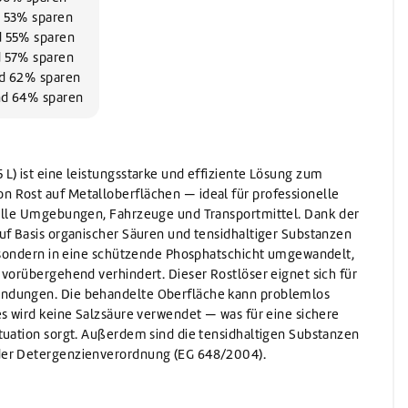
Waschen
d 53% sparen
Waschmittel
nd 55% sparen
Vorwaschmittel
d 57% sparen
und 62% sparen
und 64% sparen
L) ist eine leistungsstarke und effiziente Lösung zum
 Rost auf Metalloberflächen — ideal für professionelle
ielle Umgebungen, Fahrzeuge und Transportmittel. Dank der
uf Basis organischer Säuren und tensidhaltiger Substanzen
, sondern in eine schützende Phosphatschicht umgewandelt,
 vorübergehend verhindert. Dieser Rostlöser eignet sich für
ndungen. Die behandelte Oberfläche kann problemlos
es wird keine Salzsäure verwendet — was für eine sichere
tuation sorgt. Außerdem sind die tensidhaltigen Substanzen
der Detergenzienverordnung (EG 648/2004).