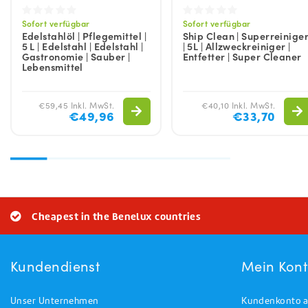
Sofort verfügbar
Sofort verfügbar
Edelstahlöl | Pflegemittel |
Ship Clean | Superreinige
5 L | Edelstahl | Edelstahl |
| 5L | Allzweckreiniger |
Gastronomie | Sauber |
Entfetter | Super Cleaner
Lebensmittel
€59,45 Inkl. MwSt.
€40,10 Inkl. MwSt.
€49,96
€33,70
Cheapest in the Benelux countries
Kundendienst
Mein Kon
Unser Unternehmen
Kundenkonto a