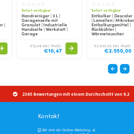
Sofort verfügbar
Sofort verfügbar
Handreiniger | 3 L |
Entkalker | Descaler 
Garagenseife mit
| Lamellen | Mikrokan
r |
Granulat | Industrielle
Entkalkungsmittel |
Handseife | Werkstatt |
Rückkühler |
Garage
Wärmetauscher
€12,46 Inkl. MwSt.
€3.034,50 Inkl. MwSt.
€10,47
€2.550,00
2365 Bewertungen mit einem Durchschnitt von 9,2
Kontakt
Wir sind ein Online-Webshop, al