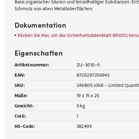
Basis organischer Säuren und tensidhaltiger Substanzen. En
Schmutz von allen Metalloberflächen.
Dokumentation
Klicken Sie hier, um das Sicherheitsdatenblatt (MSDS) her
Eigenschaften
Artikelnummer:
ZU-3010-5
EAN:
8720297256943
SKU:
UN1805 v3k8 - Limited Quanti
Maße:
19 x 15 x 25
Gewicht:
5 kg
Colli:
1
HS-Code:
382499