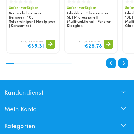
Sofort verfügbar
Sofort verfügbar
Sofo
Sonnenkollektoren
Glasklar | Glasreiniger |
Glask
Reiniger | 10L |
5L | Professionell |
10L |
Solarreiniger | Heatpipes
Multifunktional | Fenster |
Multi
| Konzentrat
Klarglas
Glas
€42,02 Inkl. MwSt.
€34,25 Inkl. MwSt.
€35,31
€28,78
Kundendienst
Mein Konto
Kategorien