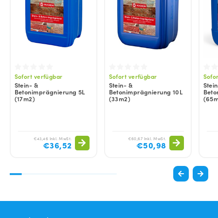
Sofort verfügbar
Sofort verfügbar
Sofo
Stein- &
Stein- &
Stein
Betonimprägnierung 5L
Betonimprägnierung 10L
Beto
(17m2)
(33m2)
(65m
€43,46 Inkl. MwSt.
€60,67 Inkl. MwSt.
€36,52
€50,98