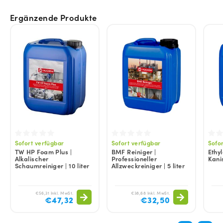
Ergänzende Produkte
Sofort verfügbar
Sofort verfügbar
Sofo
TW HP Foam Plus |
BMF Reiniger |
Ethyl
Alkalischer
Professioneller
Kani
Schaumreiniger | 10 liter
Allzweckreiniger | 5 liter
€56,31 Inkl. MwSt.
€38,68 Inkl. MwSt.
€47,32
€32,50